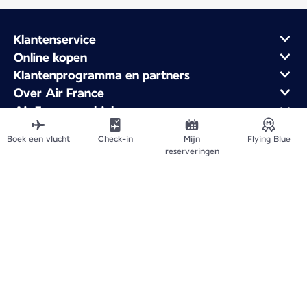
Klantenservice
Online kopen
Klantenprogramma en partners
Over Air France
Air France mobiele app
Vertrek vanuit
Boek een vlucht
Check-in
Mijn
Flying Blue
Vlieg naar Frankrijk
reserveringen
Wereldwijde bestemmingen
Overzicht van de website
Juridische informatie
Privacybeleid
Toegankelijkheidsverklaring
Cookie-instellingen