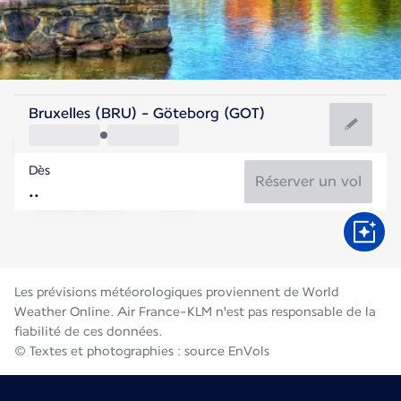
Suède
Bruxelles (BRU) - Göteborg (GOT)
Göteborg
Dès
16°C
Suède
Réserver un vol
Durée du vol
Août
Les prévisions météorologiques proviennent de World
Weather Online. Air France-KLM n'est pas responsable de la
fiabilité de ces données.
© Textes et photographies : source EnVols