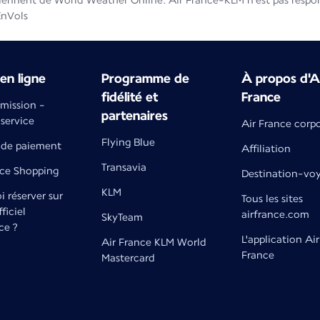
iennent de World Weather Online. Air France-KLM n'est pas respons
EnVols
en ligne
Programme de
À propos d'A
fidélité et
France
émission -
partenaires
 service
Air France corp
Flying Blue
de paiement
Affiliation
Transavia
nce Shopping
Destination-vo
KLM
 réserver sur
Tous les sites
fficiel
airfrance.com
SkyTeam
ce ?
L'application Air
Air France KLM World
France
Mastercard