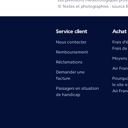
Les prévisions météorologiques prov
© Textes et photographies : source 
Service client
Achat 
Nous contacter
Frais d'
Frais de
Remboursement
Moyens 
Réclamations
Air Fra
Demander une
facture
Pourquoi
le site o
Passagers en situation
Air Fran
de handicap