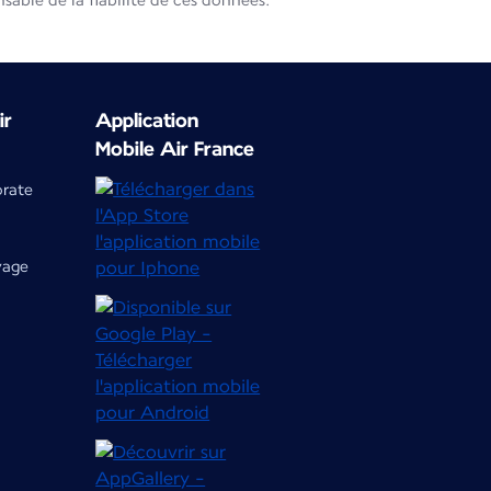
able de la fiabilité de ces données.
ir
Application
Mobile Air France
orate
yage