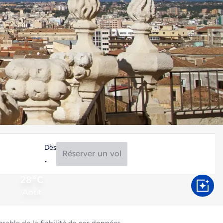
Dès
Réserver un vol
28°C
Août