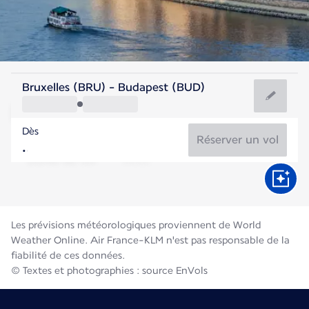
Hongrie
Bruxelles (BRU) - Budapest (BUD)
Budapest
Dès
24°C
Hongrie
Réserver un vol
Durée du vol
Août
Les prévisions météorologiques proviennent de World
Weather Online. Air France-KLM n'est pas responsable de la
fiabilité de ces données.
© Textes et photographies : source EnVols