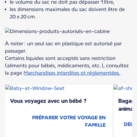
le volume du sac ne doit pas dépasser 1 litre,
les dimensions maximales du sac doivent être de
20 x 20 cm.
À noter : un seul sac en plastique est autorisé par
passager.
Certains liquides sont acceptés sans restriction
(aliments pour bébés, médicaments, etc.), consultez
la page
Marchandises interdites et réglementées.
Vous voyagez avec un bébé ?
Bagager
animaux
PRÉPARER VOTRE VOYAGE EN
DÉCO
FAMILLE