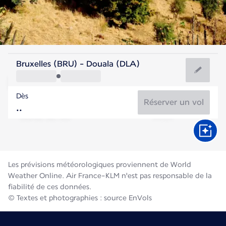
Cameroun
Bruxelles (BRU) - Douala (DLA)
Douala/Yaoundé
Dès
25°C
Cameroun
Réserver un vol
Durée du vol
Août
Les prévisions météorologiques proviennent de World
Weather Online. Air France-KLM n'est pas responsable de la
fiabilité de ces données.
© Textes et photographies : source EnVols