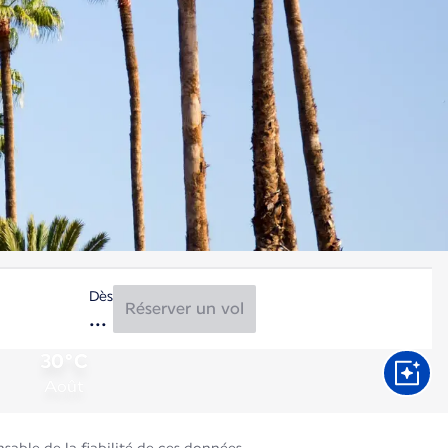
Dès
Réserver un vol
30°C
Août