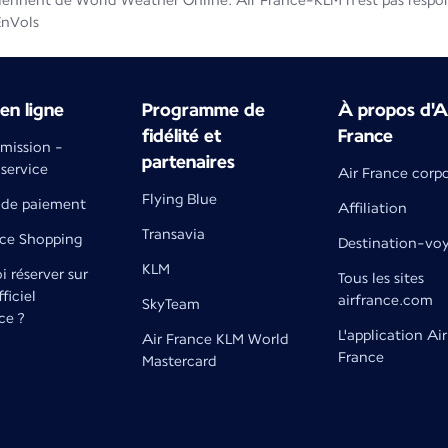
iennent de World Weather Online. Air France-KLM n'est pas respons
EnVols
en ligne
Programme de
À propos d'A
fidélité et
France
émission -
partenaires
 service
Air France corp
Flying Blue
de paiement
Affiliation
Transavia
nce Shopping
Destination-vo
KLM
 réserver sur
Tous les sites
fficiel
airfrance.com
SkyTeam
ce ?
L'application Air
Air France KLM World
France
Mastercard