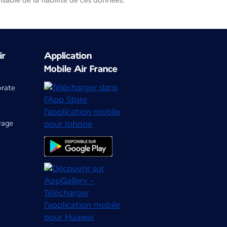
able de la fiabilité de ces données.
ir
Application
Mobile Air France
orate
yage