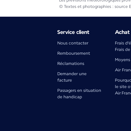
Les prévisions météorologiques prov
© Textes et photographies : source 
Service client
Achat 
Nous contacter
Frais d'
Frais de
Remboursement
Moyens 
Réclamations
Air Fra
Demander une
facture
Pourquoi
le site o
Passagers en situation
Air Fran
de handicap