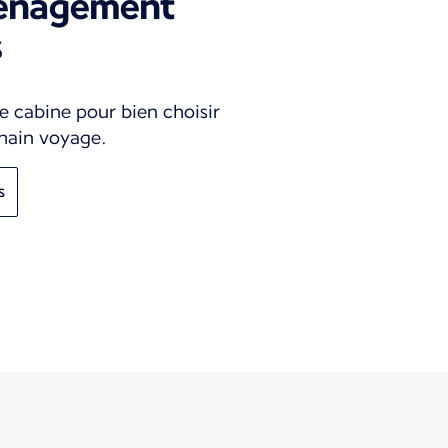
ménagement
s
e cabine pour bien choisir
chain voyage.
s