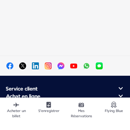
Service client
Achat en ligne
Programme de fidélité et partenaires
À propos d'Air France
Acheter un
S'enregistrer
Mes
Flying Blue
billet
Réservations
Application Mobile Air France
Vols au départ de