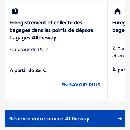
Enregistrement et collecte des
Enregis
bagages dans les points de dépose
bagages
bagages Alltheway
À Paris
Au cœur de Paris
et en r
À parti
À partir de 35 €
EN SAVOIR PLUS
Réserver votre service Alltheway