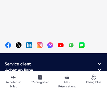
Service client
Achat en ligne
Programme de fidélité et partenaires
À propos d'Air France
Acheter un
S'enregistrer
Mes
Flying Blue
billet
Réservations
Application Mobile Air France
Vols au départ de
Vols vers la France