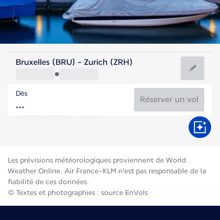
Suisse
Bruxelles (BRU) - Zurich (ZRH)
Zurich
Dès
19°C
Suisse
Réserver un vol
Durée du vol
Août
Les prévisions météorologiques proviennent de World
Weather Online. Air France-KLM n'est pas responsable de la
fiabilité de ces données.
© Textes et photographies : source EnVols