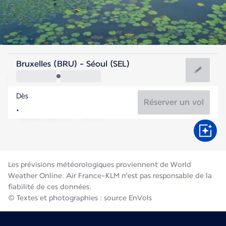
Corée
Bruxelles (BRU) - Séoul (SEL)
Séoul
Dès
26°C
Corée
Réserver un vol
Durée du vol
Août
Les prévisions météorologiques proviennent de World
Weather Online. Air France-KLM n'est pas responsable de la
fiabilité de ces données.
© Textes et photographies : source EnVols