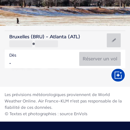
Etats-Unis
Bruxelles (BRU) - Atlanta (ATL)
Atlanta
Dès
26°C
Etats-Unis
Réserver un vol
Durée du vol
Août
Les prévisions météorologiques proviennent de World
Weather Online. Air France-KLM n'est pas responsable de la
fiabilité de ces données.
© Textes et photographies : source EnVols