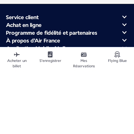
Service client
Achat en ligne
Programme de fidélité et partenaires
À propos d'Air France
Application Mobile Air France
Vols au départ de
Acheter un
S'enregistrer
Mes
Flying Blue
Vols vers la France
billet
Réservations
Voyager dans le Monde
Plan du site
Informations légales
Politique de confidentialité
Déclaration d'accessibilité
Gestion des cookies