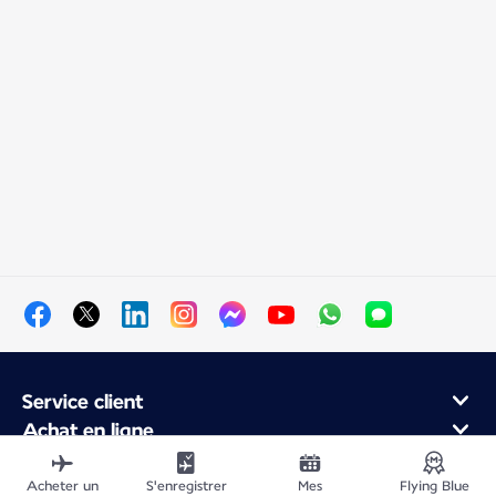
Service client
Achat en ligne
Programme de fidélité et partenaires
À propos d'Air France
Acheter un
S'enregistrer
Mes
Flying Blue