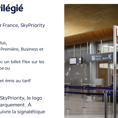
ilégié
r France, SkyPriority
lus,
 Première, Business et
un billet Flex sur les
ope ou
et émis au tarif
SkyPriority, le logo
mbarquement. À
suivre la signalétique