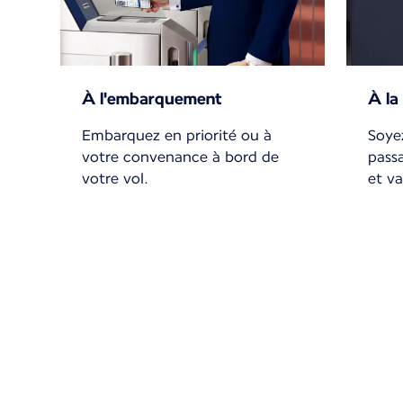
À l'embarquement
À la
Embarquez en priorité ou à
Soye
votre convenance à bord de
passa
votre vol.
et va
r 1